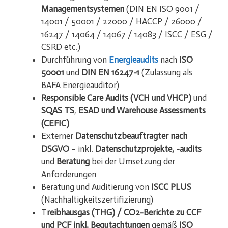
Managementsystemen
(DIN EN ISO 9001 /
14001 / 50001 / 22000 / HACCP / 26000 /
16247 / 14064 / 14067 / 14083 / ISCC / ESG /
CSRD etc.)
Durchführung von
Energieaudits
nach
ISO
50001
und
DIN EN 16247-1
(Zulassung als
BAFA Energieauditor)
Responsible Care Audits
(VCH und VHCP)
und
SQAS TS
,
ESAD und Warehouse Assessments
(CEFIC)
Externer
Datenschutzbeauftragter nach
DSGVO
– inkl.
Datenschutzprojekte, -audits
und
Beratung
bei der Umsetzung der
Anforderungen
Beratung und Auditierung von
ISCC PLUS
(Nachhaltigkeitszertifizierung)
T
reibhausgas (THG) / CO2-Berichte zu CCF
und PCF inkl. Begutachtungen
gemäß
ISO